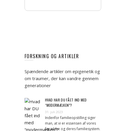
FORSKNING OG ARTIKLER
Spændende artikler om epigenetik og
om traumer, der kan vandre gennem
generationer
HVAD HAR DU FÅET IND MED
“MODERMÆLKEN”?
31. juli 2023
Indenfor familieopstilling siger
man, at vi er essensen af vores
forældre og deres familiesystem.