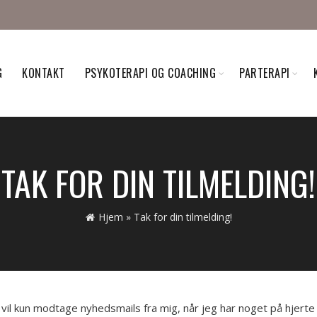
G
KONTAKT
PSYKOTERAPI OG COACHING
PARTERAPI
TAK FOR DIN TILMELDING!
Hjem
»
Tak for din tilmelding!
u vil kun modtage nyhedsmails fra mig, når jeg har noget på hjert