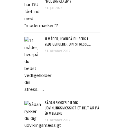
“MODERMÆLKEN”?
31. juli 2023
11 MÅDER, HVORPÅ DU BEDST
VEDLIGEHOLDER DIN STRESS……
31. oktober 2017
SÅDAN RYKKER DU DIG
UDVIKLINGSMÆSSIGT ET HELT ÅR PÅ
ÉN WEEKEND
31. oktober 2017