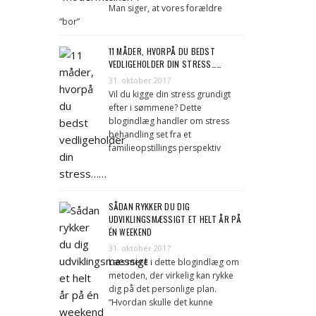
Man siger, at vores forældre
“bor”
11 MÅDER, HVORPÅ DU BEDST
VEDLIGEHOLDER DIN STRESS……
31. oktober 2017
Vil du kigge din stress grundigt
efter i sømmene? Dette
blogindlæg handler om stress
behandling set fra et
familieopstillings perspektiv
SÅDAN RYKKER DU DIG
UDVIKLINGSMÆSSIGT ET HELT ÅR PÅ
ÉN WEEKEND
31. oktober 2017
Læs mere i dette blogindlæg om
metoden, der virkelig kan rykke
dig på det personlige plan.
“Hvordan skulle det kunne