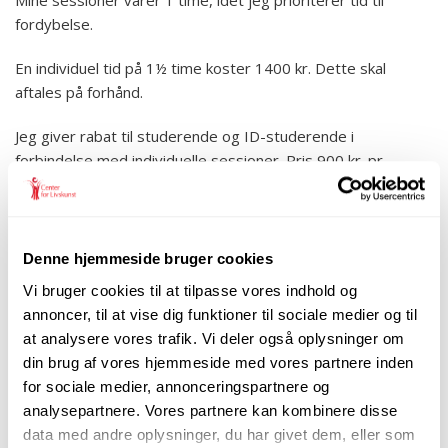
Mine sessioner varer 1 time, idet jeg prioriterer tid til
fordybelse.
En individuel tid på 1½ time koster 1400 kr. Dette skal
aftales på forhånd.
Jeg giver rabat til studerende og ID-studerende i
forbindelse med individuelle sessioner. Pris 900 kr. pr.
session.
Online sessioner: Samme pris som individuelle sessioner.
Denne hjemmeside bruger cookies
Parterapi:
1800 kr. pr. session. Varighed 1½ time.
Vi bruger cookies til at tilpasse vores indhold og
annoncer, til at vise dig funktioner til sociale medier og til
Coaching i virksomheder: 1500 kr. pr. session (eksklusiv
at analysere vores trafik. Vi deler også oplysninger om
moms)
din brug af vores hjemmeside med vores partnere inden
Individuel supervision: 1500 kr. pr. time (eksklusiv moms)
for sociale medier, annonceringspartnere og
Gruppe supervision: 2200 – 2500 kr. pr. time, afhængig af
analysepartnere. Vores partnere kan kombinere disse
gruppestørrelse (eksklusiv moms)
data med andre oplysninger, du har givet dem, eller som
Latteryoga i virksomheden: Fra 4000 kr. (eksklusiv moms)