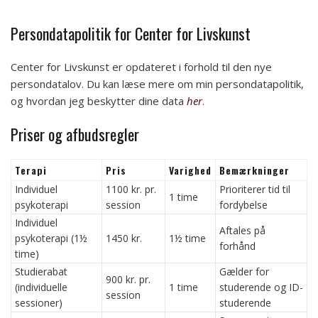
Persondatapolitik for Center for Livskunst
Center for Livskunst er opdateret i forhold til den nye
persondatalov. Du kan læse mere om min persondatapolitik,
og hvordan jeg beskytter dine data
her
.
Priser og afbudsregler
Terapi
Pris
Varighed
Bemærkninger
Individuel
1100 kr. pr.
Prioriterer tid til
1 time
psykoterapi
session
fordybelse
Individuel
Aftales på
psykoterapi (1½
1450 kr.
1½ time
forhånd
time)
Studierabat
Gælder for
900 kr. pr.
(individuelle
1 time
studerende og ID-
session
sessioner)
studerende