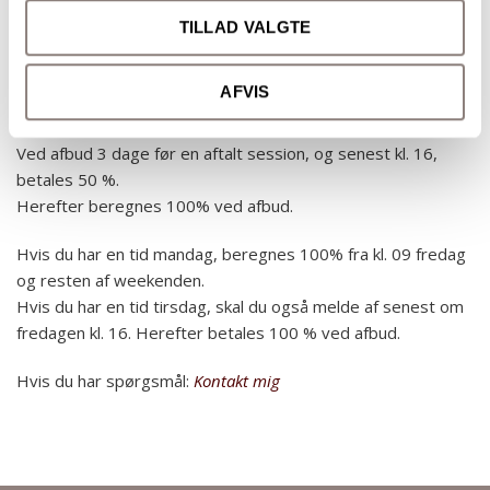
Ved udeblivelse og for sen aflysning opkræves betaling for
TILLAD VALGTE
den bestilte tid.
Afbud skal ske senest
4 hverdage
før en aftalt tid for at
AFVIS
undgå beregning.
Ved afbud 3 dage før en aftalt session, og senest kl. 16,
betales 50 %.
Herefter beregnes 100% ved afbud.
Hvis du har en tid mandag, beregnes 100% fra kl. 09 fredag
og resten af weekenden.
Hvis du har en tid tirsdag, skal du også melde af senest om
fredagen kl. 16. Herefter betales 100 % ved afbud.
Hvis du har spørgsmål:
Kontakt mig