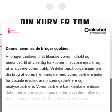
DIN KURV ER TOM.
Before proceed to checkout you must add some products
to your shopping cart.
You will find a lot of interesting products on our "Shop" page.
Denne hjemmeside bruger cookies
Vi bruger cookies til at tilpasse vores indhold og
TILBAGE TIL SHOPPEN
annoncer, til at vise dig funktioner til sociale medier og til
at analysere vores trafik. Vi deler også oplysninger om
din brug af vores hjemmeside med vores partnere inden
for sociale medier, annonceringspartnere og
analysepartnere. Vores partnere kan kombinere disse
data med andre oplysninger, du har givet dem, eller som
KONTAKTOPLYSNINGER
de har indsamlet fra din brug af deres tjenester.
Psykoterapeut MPF Hanne Pedersen
Samtykkevalg