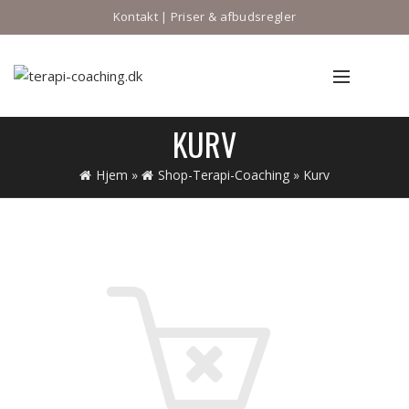
Kontakt
|
Priser & afbudsregler
KURV
Hjem
»
Shop-Terapi-Coaching
»
Kurv